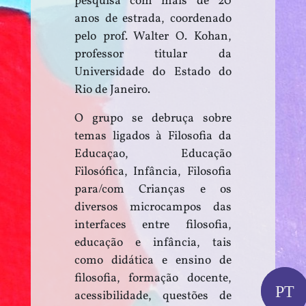
pesquisa com mais de 20
anos de estrada, coordenado
pelo prof. Walter O. Kohan,
professor titular da
Universidade do Estado do
Rio de Janeiro.
O grupo se debruça sobre
temas ligados à Filosofia da
Educaçao, Educação
Filosófica, Infância, Filosofia
para/com Crianças e os
diversos microcampos das
interfaces entre filosofia,
educação e infância, tais
como didática e ensino de
filosofia, formação docente,
PT
PT
acessibilidade, questões de
EN
ES
IT